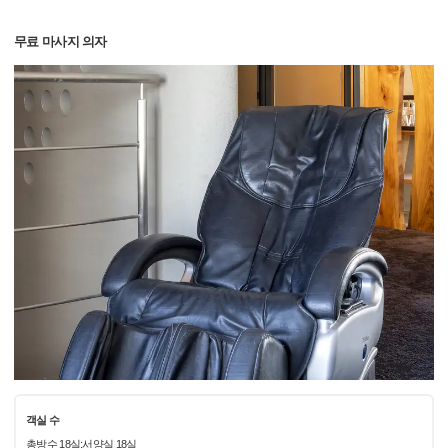
무료 마사지 의자
객실 수
총방수 18실:서양실 18실