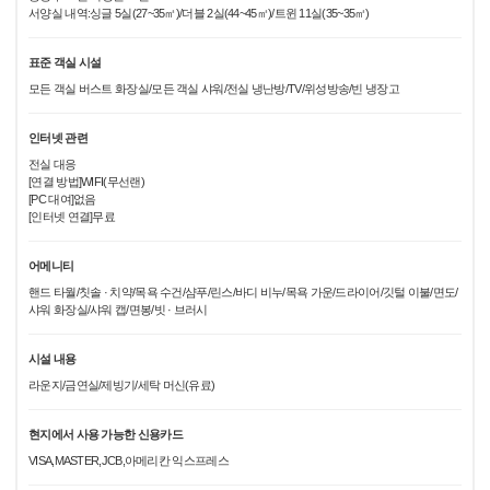
서양실 내역:싱글 5실(27~35㎡)/더블 2실(44~45㎡)/트윈 11실(35~35㎡)
표준 객실 시설
모든 객실 버스트 화장실/모든 객실 샤워/전실 냉난방/TV/위성방송/빈 냉장고
인터넷 관련
전실 대응
[연결 방법]WIFI(무선랜)
[PC 대여]없음
[인터넷 연결]무료
어메니티
핸드 타월/칫솔 · 치약/목욕 수건/샴푸/린스/바디 비누/목욕 가운/드라이어/깃털 이불/면도/
샤워 화장실/샤워 캡/면봉/빗 · 브러시
시설 내용
라운지/금연실/제빙기/세탁 머신(유료)
현지에서 사용 가능한 신용카드
VISA,MASTER,JCB,아메리칸 익스프레스